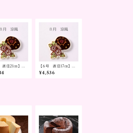
 直径21㎝】お
【6号 直径17㎝】お
シフォンケーキ
手紙シフォンケーキ
84
¥4,536
ズンデザイン～メ
シーズンデザイン～メ
ージを添えて贈る
ッセージを添えて贈る
フト～
ギフト～