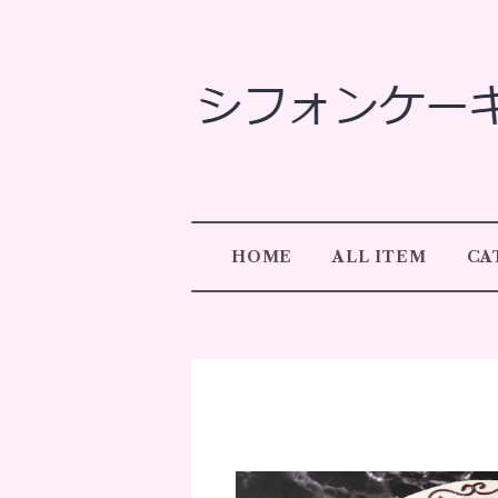
HOME
ALL ITEM
CA