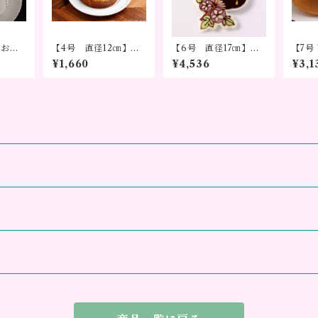
ーお手
【4号 直径12㎝】焼
【6号 直径17㎝】お
【7号
キ ～
き菓子 トスカ
手紙シフォンケーキ
ーン
¥1,660
¥4,536
¥3,1
に～※
シーズンデザイン～メ
（デ
予約を
ッセージを添えて贈る
し）
。
ギフト～