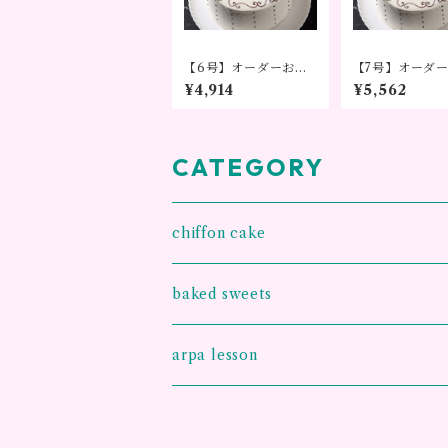
【6号】オーダーお手
【7号】オーダ
紙シフォンケーキ ～
紙シフォンケー
¥4,914
¥5,562
気持ちをかたちに～※
気持ちをかたち
3日前までのご予約を
3日前までのご
お願い致します。
お願い致します
CATEGORY
chiffon cake
王様のシフォンケーキ
baked sweets
お手紙シフォンケーキ
arpa lesson
グルテンフリー 米粉シフォンケーキ