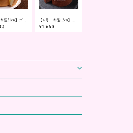
 直径21㎝】プレ
【4号 直径12㎝】焼
シフォンケーキ
き菓子 ガトーショコ
32
¥1,660
コレーションな
ラ