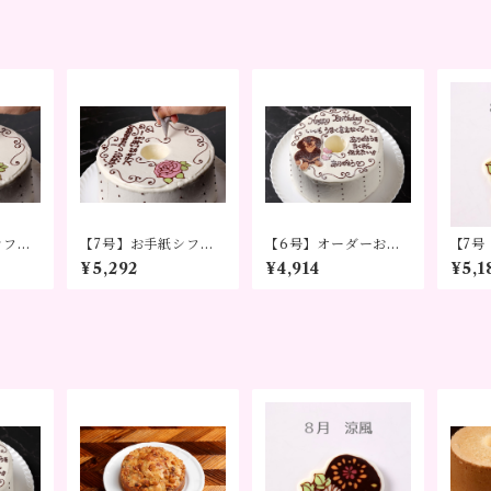
シフォ
【7号】お手紙シフォ
【6号】オーダーお手
【7号
 ～気持
ンケーキ バラ ～気持
紙シフォンケーキ ～
手紙
¥5,292
¥4,914
¥5,1
ちをかたちに～
気持ちをかたちに～※
シー
3日前までのご予約を
ッセ
お願い致します。
ギ