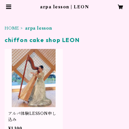
arpa lesson | LEON
HOME
arpa lesson
chiffon cake shop LEON
アルパ体験LESSON申し
込み
¥1,100