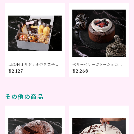
LEONオリジナル焼き菓子セ
ベリーベリーガトーショコラ
ット
直径12㎝
¥2,127
¥2,268
その他の商品