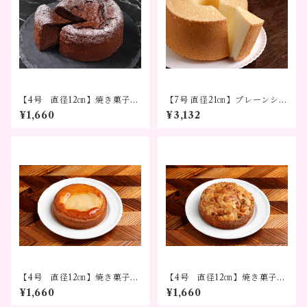
【4号 直径12㎝】焼き菓子
【7号 直径21㎝】プレーンシフ
ガトーショコラ
ォンケーキ（デコレーション
¥1,660
¥3,132
なし）
【4号 直径12㎝】焼き菓子
【4号 直径12㎝】焼き菓子
洋なしのタルト
トスカ
¥1,660
¥1,660