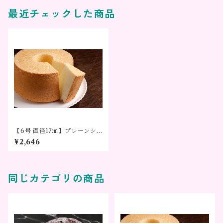
最近チェックした商品
【6号 直径17㎝】プレーンシ
フォンケーキ（デコレーショ
¥2,646
ンなし）
同じカテゴリの商品