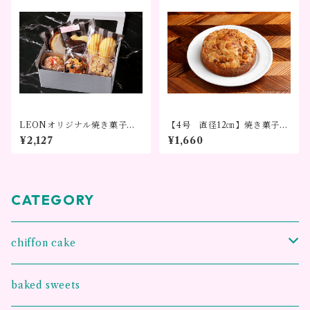
LEONオリジナル焼き菓子セ
【4号 直径12㎝】焼き菓子
ット
トスカ
¥2,127
¥1,660
CATEGORY
chiffon cake
王様のシフォンケーキ
baked sweets