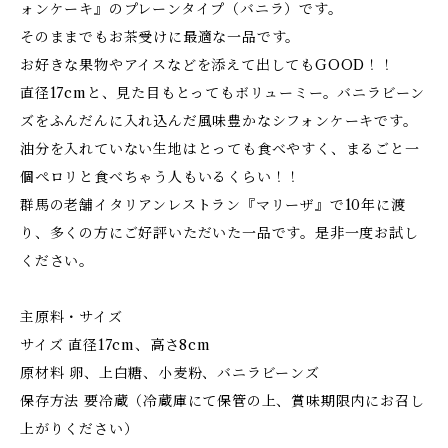
ォンケーキ』のプレーンタイプ（バニラ）です。
そのままでもお茶受けに最適な一品です。
お好きな果物やアイスなどを添えて出してもGOOD！！
直径17cmと、見た目もとってもボリューミー。バニラビーン
ズをふんだんに入れ込んだ風味豊かなシフォンケーキです。
油分を入れていない生地はとっても食べやすく、まるごと一
個ぺロリと食べちゃう人もいるくらい！！
群馬の老舗イタリアンレストラン『マリーザ』で10年に渡
り、多くの方にご好評いただいた一品です。是非一度お試し
ください。
主原料・サイズ
サイズ 直径17cm、高さ8cm
原材料 卵、上白糖、小麦粉、バニラビーンズ
保存方法 要冷蔵（冷蔵庫にて保管の上、賞味期限内にお召し
上がりください）