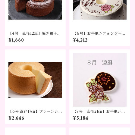
【4号 直径12㎝】焼き菓子
【6号】お手紙シフォンケー
ガトーショコラ
キ バラ ～気持ちをかたちに
¥1,660
¥4,212
～
【6号 直径17㎝】プレーンシ
【7号 直径21㎝】お手紙シフ
フォンケーキ（デコレーショ
ォンケーキ シーズンデザイ
¥2,646
¥5,184
ンなし）
ン～メッセージを添えて贈る
ギフト～