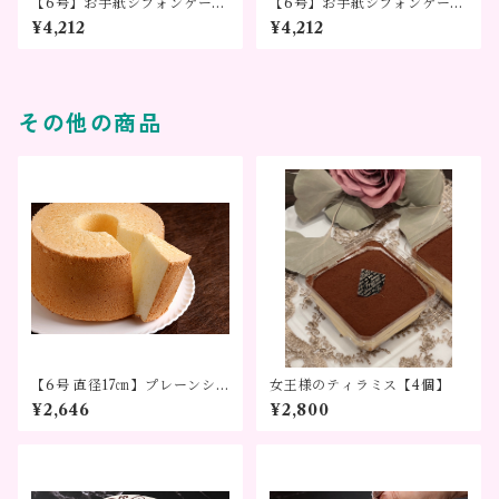
【6号】お手紙シフォンケー
【6号】お手紙シフォンケー
キ バラ ～気持ちをかたちに
キ カサブランカ ～気持ちを
¥4,212
¥4,212
～
かたちに～
その他の商品
【6号 直径17㎝】プレーンシ
女王様のティラミス【4個】
フォンケーキ（デコレーショ
¥2,646
¥2,800
ンなし）