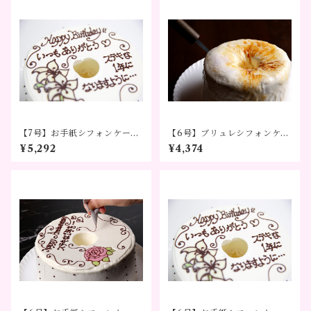
【7号】お手紙シフォンケー
【6号】ブリュレシフォンケー
キ カサブランカ ～気持ちを
キ～とろける甘さで特別なひ
¥5,292
¥4,374
かたちに～
とときを～