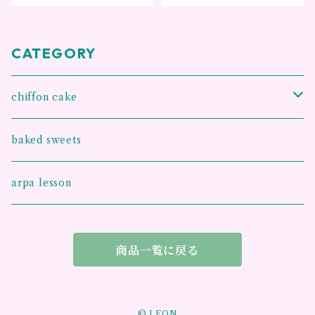
ギフト～
CATEGORY
chiffon cake
王様のシフォンケーキ
baked sweets
お手紙シフォンケーキ
arpa lesson
グルテンフリー 米粉シフォンケーキ
商品一覧に戻る
© LEON