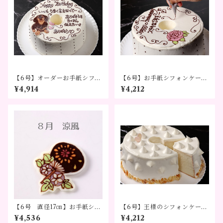
【6号】オーダーお手紙シフォ
【6号】お手紙シフォンケー
ンケーキ ～気持ちをかたち
キ バラ ～気持ちをかたちに
¥4,914
¥4,212
に～※3日前までのご予約をお
～
願い致します。
【6号 直径17㎝】お手紙シフ
【6号】王様のシフォンケーキ
ォンケーキ シーズンデザイ
®～記念日やお礼に選ばれる贈
¥4,536
¥4,212
ン～メッセージを添えて贈る
り物～