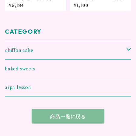
ォンケーキ シーズンデザイ
¥5,184
¥1,100
ン～メッセージを添えて贈る
ギフト～
CATEGORY
chiffon cake
王様のシフォンケーキ
baked sweets
お手紙シフォンケーキ
arpa lesson
グルテンフリー 米粉シフォンケーキ
商品一覧に戻る