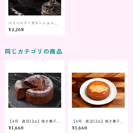
ベリーベリーガトーショコラ
直径12㎝
¥2,268
同じカテゴリの商品
【4号 直径12㎝】焼き菓子
【4号 直径12㎝】焼き菓子
ガトーショコラ
洋なしのタルト
¥1,660
¥1,660