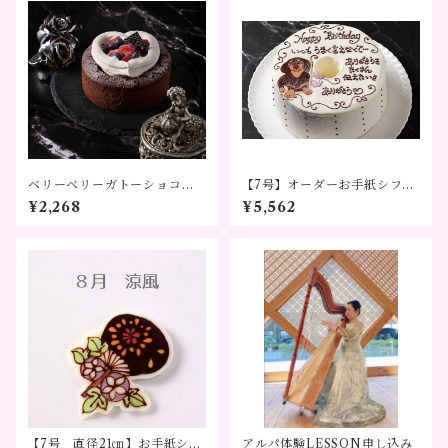
ベリーベリーガトーショコラ
【7号】オーダーお手紙シフォ
直径12㎝
ンケーキ ～気持ちをかたち
¥2,268
¥5,562
に～※3日前までのご予約をお
願い致します。
【7号 直径21㎝】お手紙シフ
アルパ体験LESSON申し込み