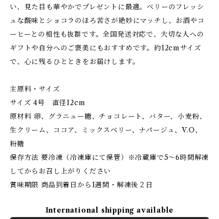
い、見た目も華やかでプレゼントに最適。ベリーのフレッシ
ュな酸味とショコラのほろ苦さが絶妙にマッチし、お酒やコ
ーヒーとの相性も抜群です。全国発送対応で、大切な人への
ギフトや自分へのご褒美にもおすすめです。約12cmサイズ
で、心に残るひとときをお届けします。
主原料・サイズ
サイズ 4号 直径12cm
原材料 卵、グラニュー糖、チョコレート、バター、小麦粉、
生クリーム、ココア、ミックスベリー、ナパージュ、V.O、
粉糖
保存方法 要冷凍（冷凍庫にて保管）※冷蔵庫で5～6時間解凍
してからお召し上がりください
賞味期限 商品到着日から1週間・解凍後２日
International shipping available