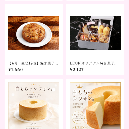
【4号 直径12㎝】焼き菓子
LEONオリジナル焼き菓子セ
トスカ
ット
¥1,660
¥2,127