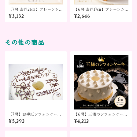
【7号 直径21㎝】プレーンシフ
【6号 直径17㎝】プレーンシ
ォンケーキ（デコレーション
フォンケーキ（デコレーショ
¥3,132
¥2,646
なし）
ンなし）
その他の商品
【7号】お手紙シフォンケー
【6号】王様のシフォンケーキ
キ カサブランカ ～気持ちを
®～記念日やお礼に選ばれる贈
¥5,292
¥4,212
かたちに～
り物～