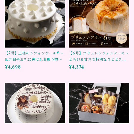
【7号】王様のシフォンケーキ®～
【6号】ブリュレシフォンケーキ～
記念日やお礼に選ばれる贈り物～
とろける甘さで特別なひとときを
～
¥4,698
¥4,374