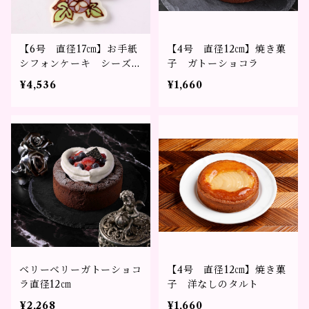
【6号 直径17㎝】お手紙
【4号 直径12㎝】焼き菓
シフォンケーキ シーズン
子 ガトーショコラ
デザイン～メッセージを添
¥4,536
¥1,660
えて贈るギフト～
ベリーベリーガトーショコ
【4号 直径12㎝】焼き菓
ラ直径12㎝
子 洋なしのタルト
¥2,268
¥1,660