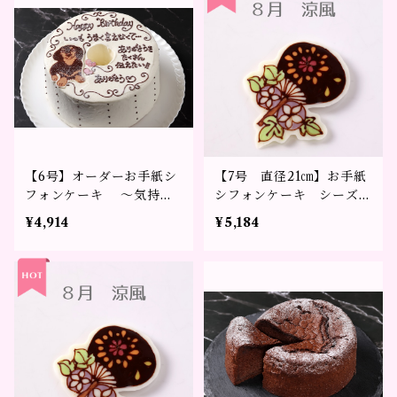
【6号】オーダーお手紙シ
【7号 直径21㎝】お手紙
フォンケーキ ～気持ち
シフォンケーキ シーズン
をかたちに～※3日前まで
デザイン～メッセージを添
¥4,914
¥5,184
のご予約をお願い致しま
えて贈るギフト～
す。