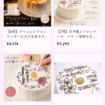
【6号】ブリュレシフォン
【7号】お手紙シフォンケ
ケーキ～とろける甘さで特
ーキ バラ ～気持ちをか
別なひとときを～
たちに～
¥4,374
¥5,292