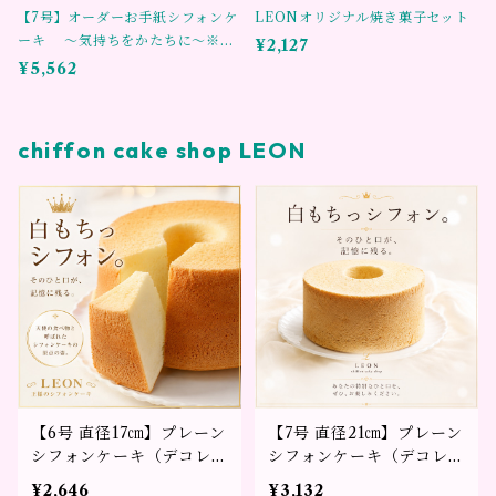
【7号】オーダーお手紙シフォンケ
LEONオリジナル焼き菓子セット
ーキ ～気持ちをかたちに～※3
¥2,127
日前までのご予約をお願い致しま
¥5,562
す。
chiffon cake shop LEON
【6号 直径17㎝】プレーン
【7号 直径21㎝】プレーン
シフォンケーキ（デコレー
シフォンケーキ（デコレー
ションなし）
ションなし）
¥2,646
¥3,132