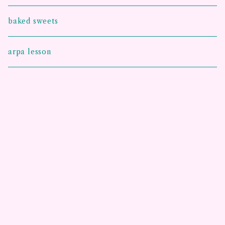
王様のシフォンケーキ
baked sweets
お手紙シフォンケーキ
arpa lesson
グルテンフリー 米粉シフォンケーキ