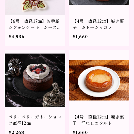
【6号 直径17㎝】お手紙
【4号 直径12㎝】焼き菓
シフォンケーキ シーズン
子 ガトーショコラ
デザイン～メッセージを添
¥4,536
¥1,660
えて贈るギフト～
ベリーベリーガトーショコ
【4号 直径12㎝】焼き菓
ラ直径12㎝
子 洋なしのタルト
¥2,268
¥1,660