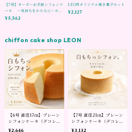
【7号】オーダーお手紙シフォンケ
LEONオリジナル焼き菓子セット
ーキ ～気持ちをかたちに～※3
¥2,127
日前までのご予約をお願い致しま
¥5,562
す。
chiffon cake shop LEON
【6号 直径17㎝】プレーン
【7号 直径21㎝】プレーン
シフォンケーキ（デコレー
シフォンケーキ（デコレー
ションなし）
ションなし）
¥2,646
¥3,132