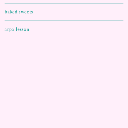
王様のシフォンケーキ
baked sweets
お手紙シフォンケーキ
arpa lesson
グルテンフリー 米粉シフォンケーキ