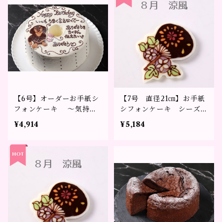
【6号】オーダーお手紙シ
【7号 直径21㎝】お手紙
フォンケーキ ～気持ち
シフォンケーキ シーズン
をかたちに～※3日前まで
デザイン～メッセージを添
¥4,914
¥5,184
のご予約をお願い致しま
えて贈るギフト～
す。