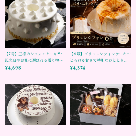
【7号】王様のシフォンケーキ®～
【6号】ブリュレシフォンケーキ～
記念日やお礼に選ばれる贈り物～
とろける甘さで特別なひとときを
～
¥4,698
¥4,374