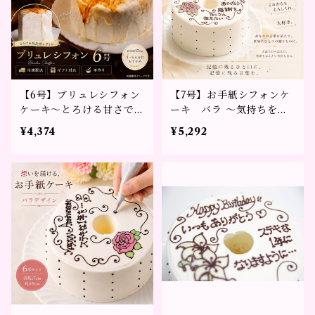
【6号】ブリュレシフォン
【7号】お手紙シフォンケ
ケーキ～とろける甘さで特
ーキ バラ ～気持ちをか
別なひとときを～
たちに～
¥4,374
¥5,292